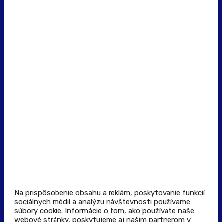
erecept@pluserecept.sk
+421 918 117 927
(Po - Pia: 8:00 - 16:00)
Dôležité odkazy
Prevádzkovateľ rezervačného systému
Všeobecné obchodné podmienky
Zásady spracúvania osobných údajov
Pravidlá spotrebiteľskej súťaže
Podmienky uplatnenia kupónu
Stiahnuť aplikáciu
Kontakt
Na prispôsobenie obsahu a reklám, poskytovanie funkcií
sociálnych médií a analýzu návštevnosti používame
súbory cookie. Informácie o tom, ako používate naše
Výdajné a odberné miesta
webové stránky, poskytujeme aj našim partnerom v