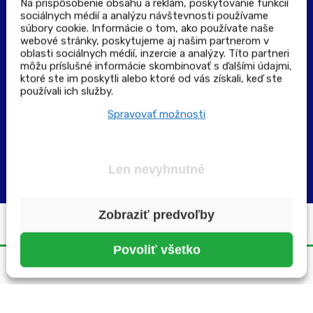
Na prispôsobenie obsahu a reklám, poskytovanie funkcií
sociálnych médií a analýzu návštevnosti používame
súbory cookie. Informácie o tom, ako používate naše
Výdajné a odberné miesta
webové stránky, poskytujeme aj našim partnerom v
oblasti sociálnych médií, inzercie a analýzy. Títo partneri
môžu príslušné informácie skombinovať s ďalšími údajmi,
Zoznam lekární pre rezerváciu PLUS eReceptu
ktoré ste im poskytli alebo ktoré od vás získali, keď ste
používali ich služby.
Garancia bezpečného nákupu
Spravovať možnosti
Len nevyhnutné
Zobraziť predvoľby
Všetky práva vyhradené ©2025 | pluslekaren.sk
Povoliť všetko
Domov
Menu
Rezervácia
Karta
Účet