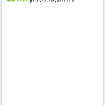
používa súbory cookies 🍪
erecept@pluserecept.sk
+421 918 807 772
Váš e-mail:
Otázka:
Popis problému: