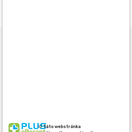
Opýtať sa lekárnika
Potrebujete pomôcť
pri výbere?
🍪 Táto webstránka