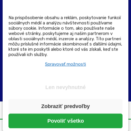
Stiahnuť aplikáciu
Kontakt
Na prispôsobenie obsahu a reklám, poskytovanie funkcií
sociálnych médií a analýzu návštevnosti používame
súbory cookie. Informácie o tom, ako používate naše
Výdajné a odberné miesta
webové stránky, poskytujeme aj našim partnerom v
oblasti sociálnych médií, inzercie a analýzy. Títo partneri
môžu príslušné informácie skombinovať s ďalšími údajmi,
Zoznam lekární pre rezerváciu PLUS eReceptu
ktoré ste im poskytli alebo ktoré od vás získali, keď ste
používali ich služby.
Garancia bezpečného nákupu
Spravovať možnosti
Len nevyhnutné
Zobraziť predvoľby
Všetky práva vyhradené ©2025 | pluslekaren.sk
Povoliť všetko
Domov
Menu
Rezervácia
Karta
Účet