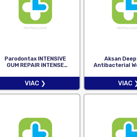
Parodontax INTENSIVE
Aksan Deep
GUM REPAIR INTENSE
Antibacterial W
CLEAN – zubná pasta 1×75
vlhčené utierk
ml
VIAC ❯
VIAC 