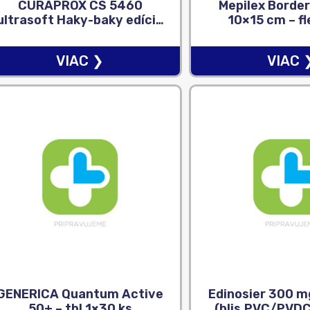
CURAPROX CS 5460
Mepilex Borde
ultrasoft Haky-baky edícia
10×15 cm – fl
– zubná kefka
absorpčné chi
(dvojbalenie), 1×2 ks
krytie na rany
VIAC ❯
VIAC 
GENERICA Quantum Active
Edinosier 300 m
50+ – tbl 1×30 ks
(blis.PVC/PVDC