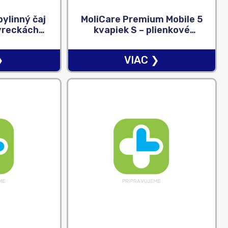
ylinný čaj
MoliCare Premium Mobile 5
vreckách
kvapiek S – plienkové
45 g)
nohavičky naťahovacie,
zelené, obvod 60 – 90 cm,
❯
VIAC ❯
1×14 ks