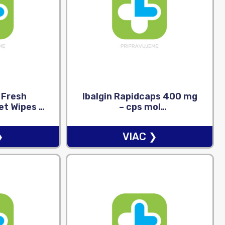
 Fresh
Ibalgin Rapidcaps 400 mg
et Wipes –
– cps mol
y 1×15 ks
(blis.PVC/PVDC/Al) 1×50
ks
❯
VIAC ❯