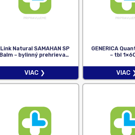
Link Natural SAMAHAN SP
GENERICA Quant
Balm – bylinný prehrievací
– tbl 1×6
balzam, na úľavu od bolesti
1×7 g
VIAC ❯
VIAC 