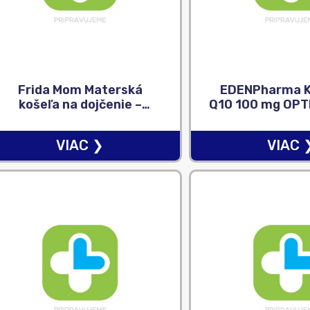
Frida Mom Materská
EDENPharma 
košeľa na dojčenie –
Q10 100 mg OPT
univerzálne veľkosť 1×1 ks
(výhodné balen
(120 ks
VIAC ❯
VIAC 