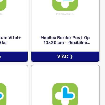
um Vital+
Mepilex Border Post-Op
0 ks
10×20 cm – flexibilné
absorpčné chirurgické
krytie na rany 1×10 ks
❯
VIAC ❯