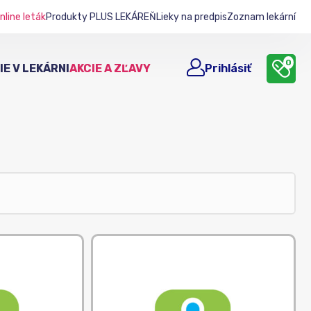
nline leták
Produkty PLUS LEKÁREŇ
Lieky na predpis
Zoznam lekární
0
E V LEKÁRNI
AKCIE A ZĽAVY
Prihlásiť