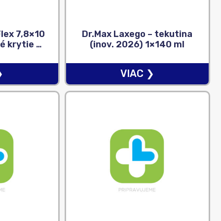
Flex 7,8×10
Dr.Max Laxego – tekutina
é krytie s
(inov. 2026) 1×140 ml
om, oválne
s
❯
VIAC ❯