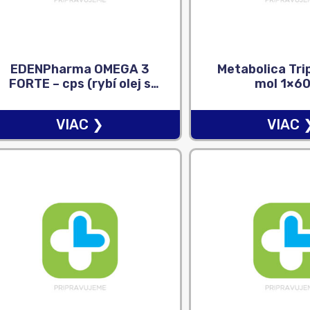
EDENPharma OMEGA 3
Metabolica Trip
FORTE – cps (rybí olej s
mol 1×60
EPA a DHA) 60+10
zadarmo (70 ks)
VIAC ❯
VIAC 