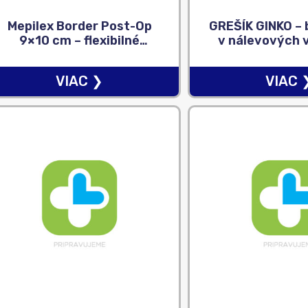
Mepilex Border Post-Op
GREŠÍK GINKO – b
9×10 cm – flexibilné
v nálevových 
absorpčné chirurgické
30×1,5 g (
krytie na rany 1×10 ks
VIAC ❯
VIAC 