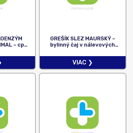
KOENZÝM
GREŠÍK SLEZ MAURSKÝ –
IMAL – cps
bylinný čaj v nálevových
ie) 60+60
vreckách 30×1,5 g (45 g)
)
❯
VIAC ❯