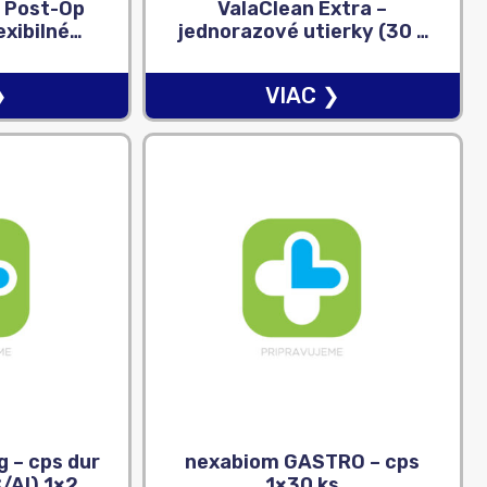
r Post-Op
ValaClean Extra –
exibilné
jednorazové utierky (30 x
rurgické
33 cm) 1×50 ks
 1×10 ks
❯
VIAC ❯
g – cps dur
nexabiom GASTRO – cps
/Al) 1×20
1×30 ks