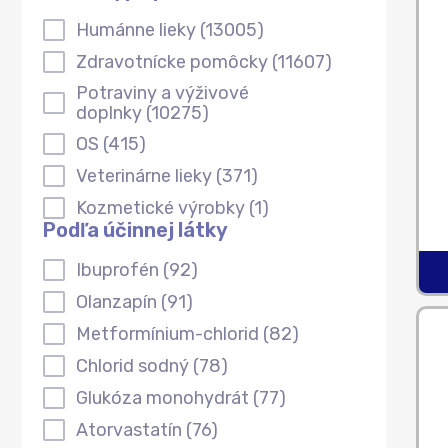
Podľa typu produktu
Humánne lieky
(13005)
Zdravotnícke pomôcky
(11607)
‌Potraviny a výživové
doplnky
(10275)
OS
(415)
Veterinárne lieky
(371)
Kozmetické výrobky
(1)
Podľa účinnej látky
Podľa účinnej látky
Ibuprofén
(92)
Olanzapín
(91)
Metformínium-chlorid
(82)
Chlorid sodný
(78)
Glukóza monohydrát
(77)
Atorvastatín
(76)