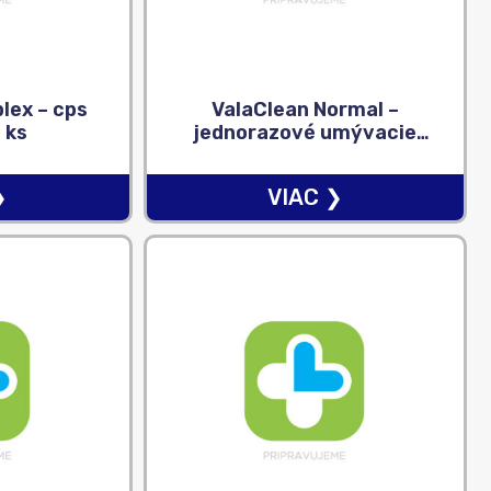
lex – cps
ValaClean Normal –
 ks
jednorazové umývacie
vrecká (22 x15 cm) 1×50 ks
❯
VIAC ❯