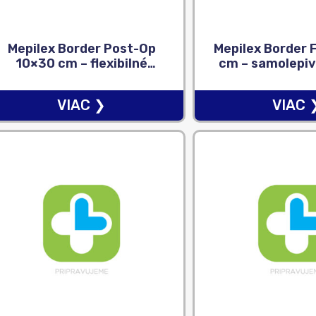
Mepilex Border Post-Op
Mepilex Border 
10×30 cm – flexibilné
cm – samolepiv
absorpčné chirurgické
mäkkým silikón
krytie na rany 1×10 ks
1×5 k
VIAC ❯
VIAC 